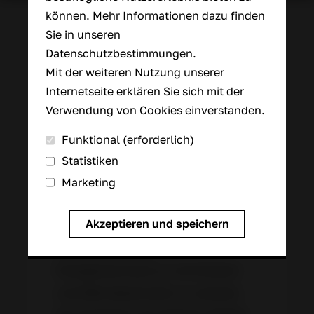
können. Mehr Informationen dazu finden
Sie in unseren
Datenschutzbestimmungen
.
Mit der weiteren Nutzung unserer
Internetseite erklären Sie sich mit der
Verwendung von Cookies einverstanden.
Funktional (erforderlich)
Unsere Leistungen
Statistiken
In der heutigen Zeit ist eine
Marketing
Wärmeisolierung von
Akzeptieren und speichern
technischen Anlagen
unverzichtbar, um
Energieverluste zu minimieren
und Betriebskosten zu senken.