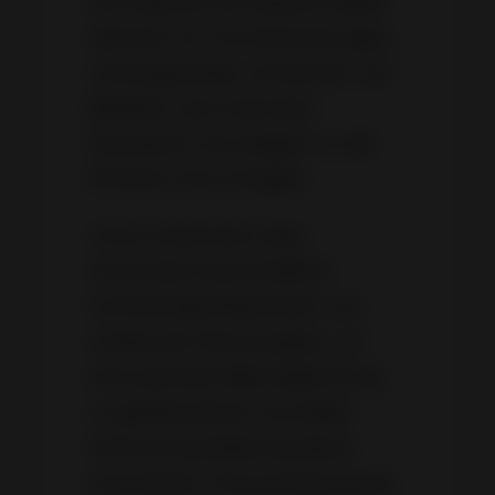
Als Experten auf diesem Gebiet
dämmen wir Ihre Rohrleitungen,
Lüftungskanäle, Armaturen und
Behälter nach höchsten
Standards und steigern so die
Effizienz Ihrer Anlagen.
Unser erfahrenes Team
verwendet ausschließlich
hochwertige Materialien und
modernste Technologien, um
eine optimale Wärmedämmung
zu gewährleisten und dabei
höchste Qualitätsstandards
einzuhalten. Eine professionelle